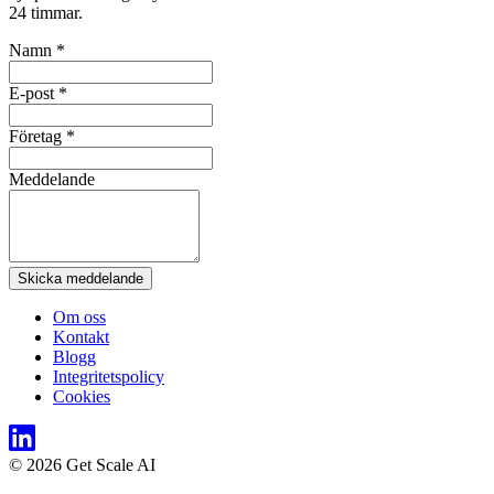
24 timmar.
Namn *
E-post *
Företag *
Meddelande
Skicka meddelande
Om oss
Kontakt
Blogg
Integritetspolicy
Cookies
© 2026 Get Scale AI